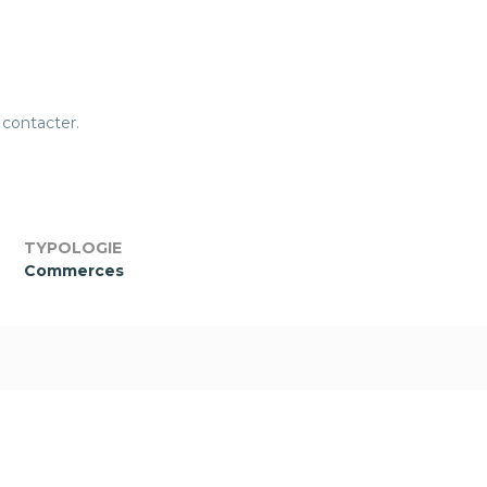
 contacter.
TYPOLOGIE
Commerces
Dans le cadre des dispositifs LMP et LMNP,
conformément à l’article 199 novovicies du
Code général des impôts, le non-respect des